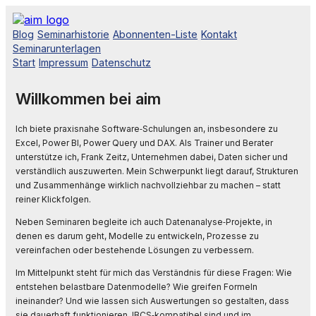
Blog
Seminarhistorie
Abonnenten-Liste
Kontakt
Seminarunterlagen
Start
Impressum
Datenschutz
Willkommen bei aim
Ich biete praxisnahe Software‑Schulungen an, insbesondere zu
Excel, Power BI, Power Query und DAX. Als Trainer und Berater
unterstütze ich, Frank Zeitz, Unternehmen dabei, Daten sicher und
verständlich auszuwerten. Mein Schwerpunkt liegt darauf, Strukturen
und Zusammenhänge wirklich nachvollziehbar zu machen – statt
reiner Klickfolgen.
Neben Seminaren begleite ich auch Datenanalyse‑Projekte, in
denen es darum geht, Modelle zu entwickeln, Prozesse zu
vereinfachen oder bestehende Lösungen zu verbessern.
Im Mittelpunkt steht für mich das Verständnis für diese Fragen: Wie
entstehen belastbare Datenmodelle? Wie greifen Formeln
ineinander? Und wie lassen sich Auswertungen so gestalten, dass
sie dauerhaft funktionieren, IBCS‑kompatibel sind und im